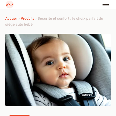
Accueil
›
Produits
›
Sécurité et confort : le choix parfait du
siège auto bébé